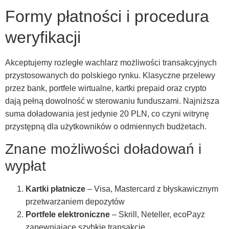
Formy płatności i procedura
weryfikacji
Akceptujemy rozległe wachlarz możliwości transakcyjnych
przystosowanych do polskiego rynku. Klasyczne przelewy
przez bank, portfele wirtualne, kartki prepaid oraz crypto
dają pełną dowolność w sterowaniu funduszami. Najniższa
suma doładowania jest jedynie 20 PLN, co czyni witrynę
przystępną dla użytkowników o odmiennych budżetach.
Znane możliwości doładowań i
wypłat
Kartki płatnicze
– Visa, Mastercard z błyskawicznym
przetwarzaniem depozytów
Portfele elektroniczne
– Skrill, Neteller, ecoPayz
zapewniające szybkie transakcje