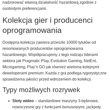
nadzorować własną działalność hazardową zgodnie z
osobistymi preferencjami.
Kolekcja gier i producenci
oprogramowania
Dostępna kolekcja zawiera przeszło 10000 tytułów od
renomowanych producentów oprogramowania
hazardowego. Współpracujemy z tego rodzaju liderami
sektora jak Pragmatic Play, Evolution Gaming, NetEnt,
Microgaming, Play’n GO jak również wieloma kolejnymi
deweloperami premium. Każda z gra podlega rygorystyczne
sprawdzenia jakości przed wdrożeniem do kolekcji.
Typy możliwych rozrywek
Sloty wideo
– standardowe maszyny 3-bębnowe,
nowoczesne gry z funkcjami bonusowymi, jackpoty