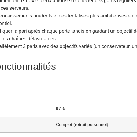
ment entre 1.5x et deux autorise d’collecter des gains réguliers
e ces serveurs.
encaissements prudents et des tentatives plus ambitieuses en fo
ntiel.
iquer la pari après chaque perte tandis en gardant un objectif 
r les chaînes défavorables.
llèlement 2 paris avec des objectifs variés (un conservateur, un 
nctionnalités
97%
Complet (retrait personnel)