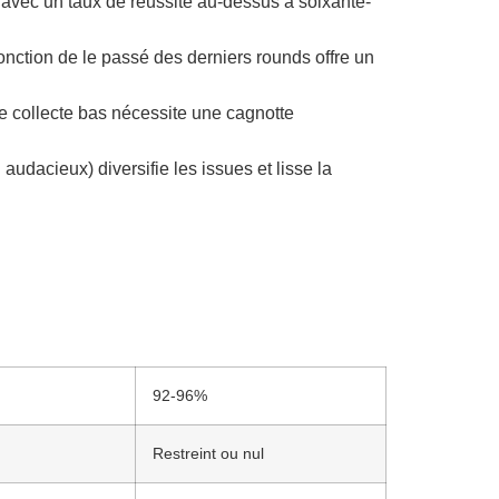
 avec un taux de réussite au-dessus à soixante-
nction de le passé des derniers rounds offre un
de collecte bas nécessite une cagnotte
audacieux) diversifie les issues et lisse la
92-96%
Restreint ou nul