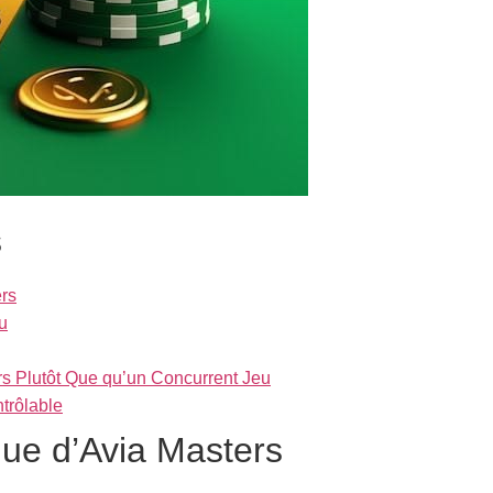
s
ers
u
s Plutôt Que qu’un Concurrent Jeu
ntrôlable
ue d’Avia Masters