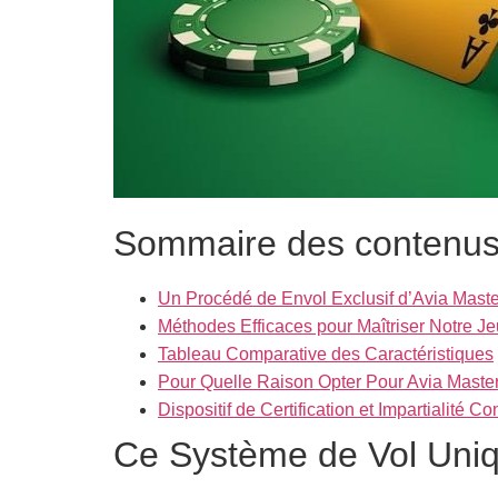
Sommaire des contenu
Un Procédé de Envol Exclusif d’Avia Mast
Méthodes Efficaces pour Maîtriser Notre Je
Tableau Comparative des Caractéristiques
Pour Quelle Raison Opter Pour Avia Master
Dispositif de Certification et Impartialité Co
Ce Système de Vol Uniq