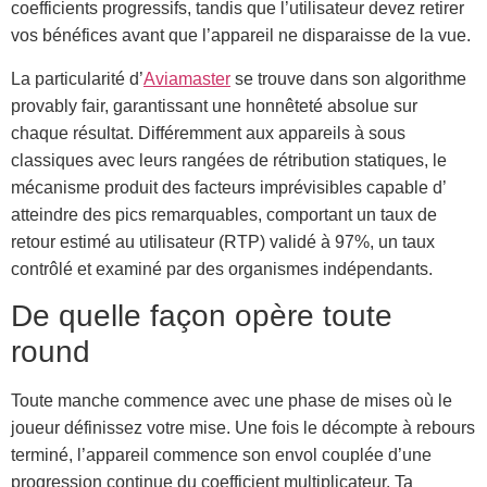
coefficients progressifs, tandis que l’utilisateur devez retirer
vos bénéfices avant que l’appareil ne disparaisse de la vue.
La particularité d’
Aviamaster
se trouve dans son algorithme
provably fair, garantissant une honnêteté absolue sur
chaque résultat. Différemment aux appareils à sous
classiques avec leurs rangées de rétribution statiques, le
mécanisme produit des facteurs imprévisibles capable d’
atteindre des pics remarquables, comportant un taux de
retour estimé au utilisateur (RTP) validé à 97%, un taux
contrôlé et examiné par des organismes indépendants.
De quelle façon opère toute
round
Toute manche commence avec une phase de mises où le
joueur définissez votre mise. Une fois le décompte à rebours
terminé, l’appareil commence son envol couplée d’une
progression continue du coefficient multiplicateur. Ta