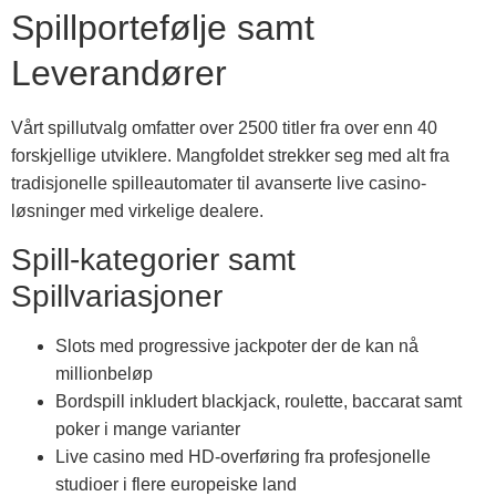
Spillportefølje samt
Leverandører
Vårt spillutvalg omfatter over 2500 titler fra over enn 40
forskjellige utviklere. Mangfoldet strekker seg med alt fra
tradisjonelle spilleautomater til avanserte live casino-
løsninger med virkelige dealere.
Spill-kategorier samt
Spillvariasjoner
Slots med progressive jackpoter der de kan nå
millionbeløp
Bordspill inkludert blackjack, roulette, baccarat samt
poker i mange varianter
Live casino med HD-overføring fra profesjonelle
studioer i flere europeiske land