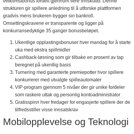
velkomstbonus fordelt gjennom flere innskudd. Denne
strukturen gir spillere anledning til å utforske plattformen
gradvis mens brukeren bygger sin bankroll.
Omsettingskravene er transparente og ligger på
konkurransedyktige 35 ganger bonusbeløpet.
Ukentlige opplastingsbonuser hver mandag for å starte
uka med ekstra spillmidler
Cashback-løsning som gir tilbake en prosent av tap
beregnet på ukentlig basis
Turnering med garanterte premiepotter hvor spillere
konkurrerer med utvalgte spilleautomater
VIP-program gjennom 5 nivåer der gir unike fordeler
som raskere uttak og personlig kontoadministrator
Gratisspinn hver fredager for engasjerte spillere der de
tilfredsstiller visse innsatskrav
Mobilopplevelse og Teknologi