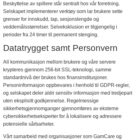
Beskyttelse av spillere står sentralt hos vår forretning.
Selskapet implementerer verktøy som lar brukere sette
grenser for innskudd, tap, sesjonslengde og
veddemålsstørrelser. Selveksklusion er tilgjengelig i
perioder fra 24 timer til permanent stenging.
Datatrygget samt Personvern
All kommunikasjon mellom brukere og våre servere
krypteres gjennom 256-bit SSL-teknologi, samme
standardnivå der brukes hos finansinstitusjoner.
Personinformasjon oppbevares i henhold til GDPR-regler,
og selskapet deler aldri sensitiv informasjon med tredjepart
uten eksplisitt godkjennelse. Regelmessige
sikkerhetsgjennomganger gjennomføres av eksterne
cybersikkerhetseksperter for å lokalisere og adressere
potensielle sårbarheter.
Vårt samarbeid med organisasjoner som GamCare og