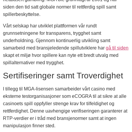
siden den tid satt globale normer til rettferdig spill samt
spillerbeskyttelse.
Vårt selskap har utviklet plattformen vår rundt
grunnsetningene for transparens, trygghet samt
underholdning. Gjennom kontinuerlig utvikling samt
samarbeid med bransjeledende spillutviklere har
gå til siden
skapt et miljø hvor spillere kan nyte ett bredt utvalg med
spillalternativer med trygghet.
Sertifiseringer samt Troverdighet
I tillegg til MGA-lisensen samarbeider vårt casino med
eksterne testorganisasjoner som eCOGRA til at sikre at alle
casinoets spill oppfyller strenge krav for tilfeldighet og
rettferdighet. Denne uavhengige verifiseringen garanterer at
RTP-verdier er i tråd med bransjenormer samt at ingen
manipulasjon finner sted.