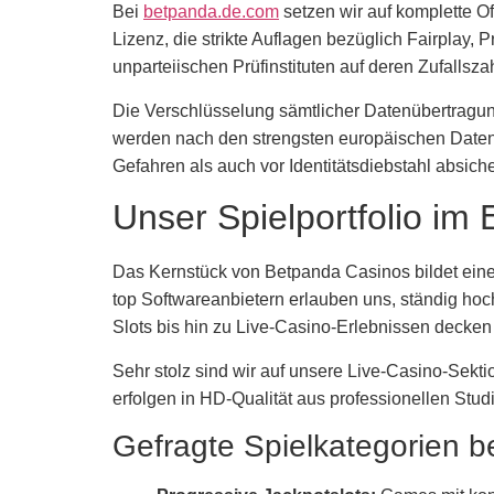
Bei
betpanda.de.com
setzen wir auf komplette O
Lizenz, die strikte Auflagen bezüglich Fairplay
unparteiischen Prüfinstituten auf deren Zufallsz
Die Verschlüsselung sämtlicher Datenübertragun
werden nach den strengsten europäischen Datens
Gefahren als auch vor Identitätsdiebstahl absiche
Unser Spielportfolio im 
Das Kernstück von Betpanda Casinos bildet eine
top Softwareanbietern erlauben uns, ständig ho
Slots bis hin zu Live-Casino-Erlebnissen decken 
Sehr stolz sind wir auf unsere Live-Casino-Sekti
erfolgen in HD-Qualität aus professionellen Stud
Gefragte Spielkategorien be