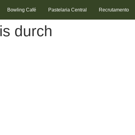
Bowling Café
Pastelaria Central
Recrutamento
is durch