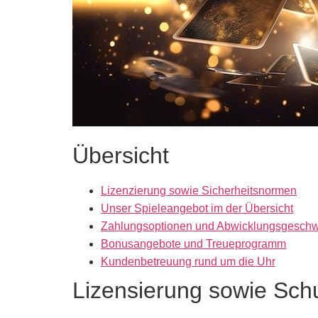
Übersicht
Lizenzierung sowie Sicherheitsnormen
Unser Spieleangebot im der Übersicht
Zahlungsoptionen und Abwicklungsgeschw
Bonusangebote und Treueprogramm
Kundenbetreuung rund um die Uhr
Lizensierung sowie Sch