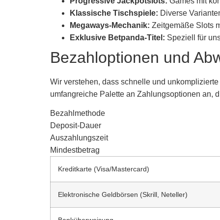
Progressive Jackpotslots:
Games mit kont
Klassische Tischspiele:
Diverse Varianten
Megaways-Mechanik:
Zeitgemäße Slots m
Exklusive Betpanda-Titel:
Speziell für un
Bezahloptionen und Abw
Wir verstehen, dass schnelle und unkomplizierte 
umfangreiche Palette an Zahlungsoptionen an, d
Bezahlmethode
Deposit-Dauer
Auszahlungszeit
Mindestbetrag
Kreditkarte (Visa/Mastercard)
Elektronische Geldbörsen (Skrill, Neteller)