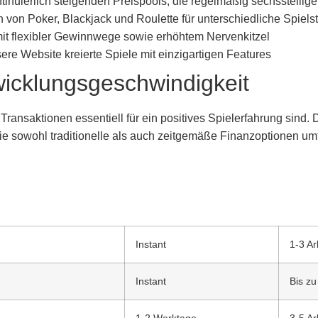
inuierlich steigenden Preispools, die regelmäßig sechsstelli
 von Poker, Blackjack und Roulette für unterschiedliche Spiels
it flexibler Gewinnwege sowie erhöhtem Nervenkitzel
sere Website kreierte Spiele mit einzigartigen Features
icklungsgeschwindigkeit
Transaktionen essentiell für ein positives Spielerfahrung sind.
ie sowohl traditionelle als auch zeitgemäße Finanzoptionen um
Instant
1-3 Ar
Instant
Bis z