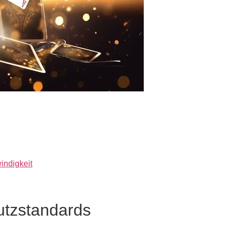
indigkeit
utzstandards