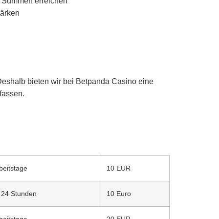
ge Summen erreichen
tärken
 Deshalb bieten wir bei Betpanda Casino eine
fassen.
beitstage
10 EUR
u 24 Stunden
10 Euro