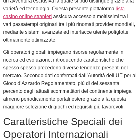
un’avventura esclusiva la quale si può distingue grazie alla
varietà ed tecnologia. Questa presente piattaforma
lista
casino online stranieri
assicura accesso a moltissimi tra i
vari passatempi originari tra i più rinomati provider mondiali,
mediante sistemi avanzate ed interfacce utente poliglotte
ottimamente ottimizzate.
Gli operatori globali impiegano risorse regolarmente in
ricerca ed evoluzione, introducendo caratteristiche che
spesso spesso precedono diverse tendenze presenti nel
mercato. Secondo dati confermati dall’Autorità dell’UE per al
Gioco d’Azzardo Regolamentato, più di del sessanta
percento degli attuali scommettitori del continente impiega
almeno periodicamente portali estere grazie alla questa
maggiore selezione di giochi ed requisiti più favorevoli.
Caratteristiche Speciali dei
Operatori Internazionali