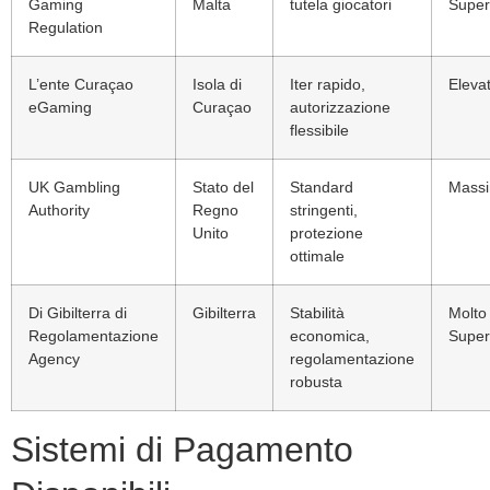
Gaming
Malta
tutela giocatori
Super
Regulation
L’ente Curaçao
Isola di
Iter rapido,
Eleva
eGaming
Curaçao
autorizzazione
flessibile
UK Gambling
Stato del
Standard
Mass
Authority
Regno
stringenti,
Unito
protezione
ottimale
Di Gibilterra di
Gibilterra
Stabilità
Molto
Regolamentazione
economica,
Super
Agency
regolamentazione
robusta
Sistemi di Pagamento