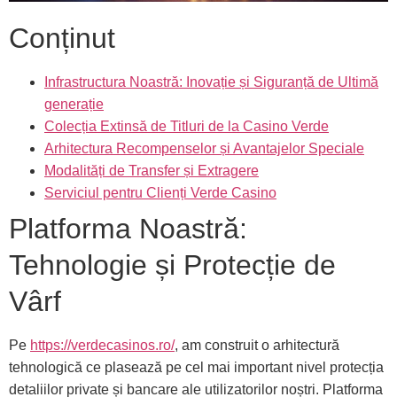
Conținut
Infrastructura Noastră: Inovație și Siguranță de Ultimă
generație
Colecția Extinsă de Titluri de la Casino Verde
Arhitectura Recompenselor și Avantajelor Speciale
Modalități de Transfer și Extragere
Serviciul pentru Clienți Verde Casino
Platforma Noastră:
Tehnologie și Protecție de
Vârf
Pe
https://verdecasinos.ro/
, am construit o arhitectură
tehnologică ce plasează pe cel mai important nivel protecția
detaliilor private și bancare ale utilizatorilor noștri. Platforma