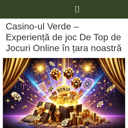
Casino-ul Verde –
Experiență de joc De Top de
Jocuri Online în țara noastră