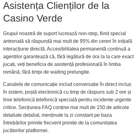
Asistența Clienților de la
Casino Verde
Grupul noastră de suport lucrează non-stop, fiind special
antrenată să răspundă mai mult de 95% din cereri în inițială
interacțiune directă. Accesibilitatea permanentă continuă a
agenților garantează că, fără legătură de ora la la care exact
jucați, veți beneficia de asistență profesională în limba
română, fără timpi de waiting prelungite.
Canalele de comunicație includ conversație în direct inclus
în sistem, poștă electronică cu timp de răspuns sub 2 ore și
linie telefonică telefonică specială pentru incidente urgente
critice. Secțiunea FAQ conține mai mult de 150 de articole
detaliate detaliat, menținute la zi constant pe baza
întrebărilor primite frecvent primite de la comunitatea
jucătorilor platformei.