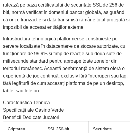
rulează pe baza certificatului de securitate SSL de 256 de
biti, normă verificat în domeniul bancar globală, asigurând
că orice tranzacție și dată transmisă rămâne total protejată și
imposibil de accesat entităților externe.
Infrastructura tehnologică platformei se construiește pe
servere localizate în datacenter-e de stocare autorizate, cu
funcționare de 99.9% și timp de reacție sub două sute de
milisecunde standard pentru aproape toate zonelor din
teritoriul românesc. Această performanță de sistem oferă o
experiență de joc continuă, exclusiv fără întreruperi sau lag,
fără legătură de cum accesați platforma de pe un desktop,
tablet sau telefon.
Caracteristică Tehnică
Specificații ale Casino Verde
Beneficii Dedicate Jucători
Criptarea
SSL 256-bit
Securitate