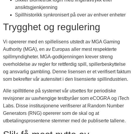
ansiktsgjenkjenning
Spillhistorikk synkronisert på over av enhver enheter
Trygghet og regulering
Vi opererer med en spillelisens utstedt av MGA Gaming
Authority (MGA), en av Europas aller mest respekterte
spillmyndigheter. MGA-godkjenningen krever streng
overholdelse av regler for rettferdig spill, spillerbeskyttelse
og ansvarlig gambling. Denne lisensen er et verifisert faktum
som bekrefter vår autensitet i den lisensierte spillindustrien.
Alle spilltitlene på systemet vår utsettes for periodiske
revisjoner av uavhengige testbyråer som eCOGRA og iTech
Labs. Disse institusjonene verifiserer at Random Number
Generators (RNG) opererer som de skal og at
utbetalingsprosentene stemmer med de publiserte tallene.