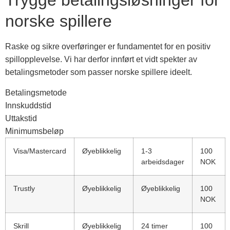
Trygge betalingsløsninger for
norske spillere
Raske og sikre overføringer er fundamentet for en positiv
spillopplevelse. Vi har derfor innført et vidt spekter av
betalingsmetoder som passer norske spillere ideelt.
Betalingsmetode
Innskuddstid
Uttakstid
Minimumsbeløp
Visa/Mastercard
Øyeblikkelig
1-3
100
arbeidsdager
NOK
Trustly
Øyeblikkelig
Øyeblikkelig
100
NOK
Skrill
Øyeblikkelig
24 timer
100