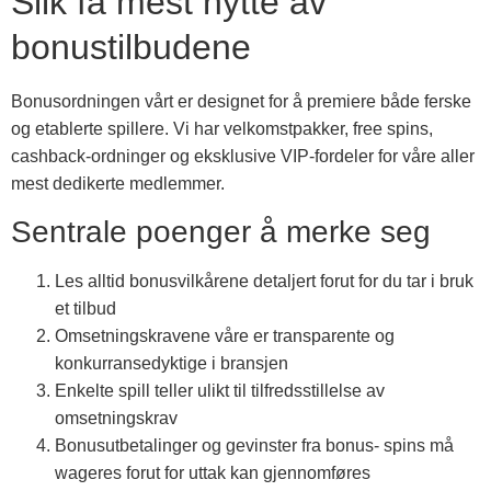
Slik få mest nytte av
bonustilbudene
Bonusordningen vårt er designet for å premiere både ferske
og etablerte spillere. Vi har velkomstpakker, free spins,
cashback-ordninger og eksklusive VIP-fordeler for våre aller
mest dedikerte medlemmer.
Sentrale poenger å merke seg
Les alltid bonusvilkårene detaljert forut for du tar i bruk
et tilbud
Omsetningskravene våre er transparente og
konkurransedyktige i bransjen
Enkelte spill teller ulikt til tilfredsstillelse av
omsetningskrav
Bonusutbetalinger og gevinster fra bonus- spins må
wageres forut for uttak kan gjennomføres