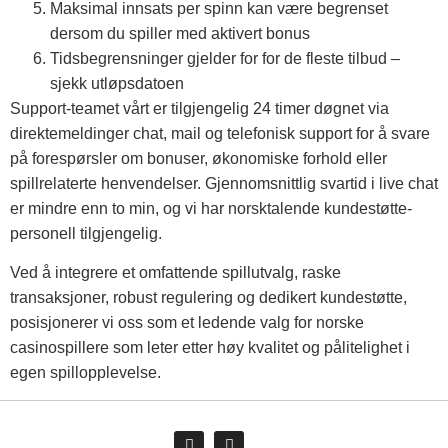
Maksimal innsats per spinn kan være begrenset
dersom du spiller med aktivert bonus
Tidsbegrensninger gjelder for for de fleste tilbud –
sjekk utløpsdatoen
Support-teamet vårt er tilgjengelig 24 timer døgnet via
direktemeldinger chat, mail og telefonisk support for å svare
på forespørsler om bonuser, økonomiske forhold eller
spillrelaterte henvendelser. Gjennomsnittlig svartid i live chat
er mindre enn to min, og vi har norsktalende kundestøtte-
personell tilgjengelig.
Ved å integrere et omfattende spillutvalg, raske
transaksjoner, robust regulering og dedikert kundestøtte,
posisjonerer vi oss som et ledende valg for norske
casinospillere som leter etter høy kvalitet og pålitelighet i
egen spillopplevelse.