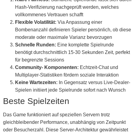
Hash-Verifizierung nachgeprüft werden, welches
vollkommenes Vertrauen schafft
Flexible Volatilität:
Via Anpassung einer
Bombenanzahl definieren Spieler persönlich, ob diese
moderate oder maximale Varianz bevorzugen
Schnelle Runden:
Eine komplette Spielrunde
benötigt durchschnittlich 15-30 Sekunden Zeit, perfekt
für begrenzte Sessions
Community- Komponenten:
Echtzeit-Chat und
Multiplayer-Statistiken fördern soziale Interaktion
Keine Wartezeiten:
In Gegensatz versus Live-Dealer-
Spielen initiiert jede Spielrunde sofort nach Wunsch
Beste Spielzeiten
Das Game funktioniert auf speziellen Servern trotz
gleichbleibender Performance, unabhängig von Zeitpunkt
oder Besucherzahl. Diese Server-Architektur gewährleistet