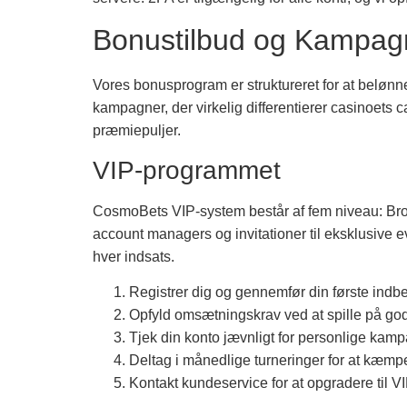
Bonustilbud og Kampag
Vores bonusprogram er struktureret for at belønn
kampagner, der virkelig differentierer casinoets 
præmiepuljer.
VIP-programmet
CosmoBets VIP-system består af fem niveau: Bronz
account managers og invitationer til eksklusive 
hver indsats.
Registrer dig og gennemfør din første indbet
Opfyld omsætningskrav ved at spille på godk
Tjek din konto jævnligt for personlige k
Deltag i månedlige turneringer for at kæm
Kontakt kundeservice for at opgradere til 