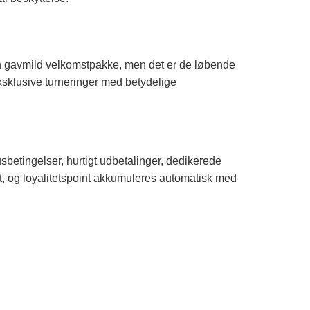
 en gavmild velkomstpakke, men det er de løbende
eksklusive turneringer med betydelige
sbetingelser, hurtigt udbetalinger, dedikerede
et, og loyalitetspoint akkumuleres automatisk med