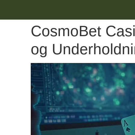
CosmoBet Casin
og Underholdn