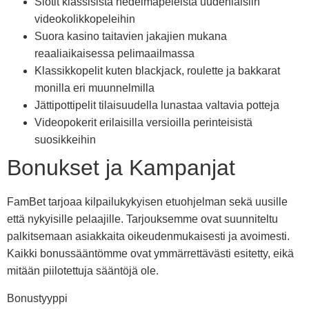
Slotit klassisista hedelmäpeleistä uudenlaisiin
videokolikkopeleihin
Suora kasino taitavien jakajien mukana
reaaliaikaisessa pelimaailmassa
Klassikkopelit kuten blackjack, roulette ja bakkarat
monilla eri muunnelmilla
Jättipottipelit tilaisuudella lunastaa valtavia potteja
Videopokerit erilaisilla versioilla perinteisistä
suosikkeihin
Bonukset ja Kampanjat
FamBet tarjoaa kilpailukykyisen etuohjelman sekä uusille
että nykyisille pelaajille. Tarjouksemme ovat suunniteltu
palkitsemaan asiakkaita oikeudenmukaisesti ja avoimesti.
Kaikki bonussääntömme ovat ymmärrettävästi esitetty, eikä
mitään piilotettuja sääntöjä ole.
Bonustyyppi