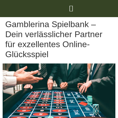
Gamblerina Spielbank –
Dein verlässlicher Partner
für exzellentes Online-
Glücksspiel