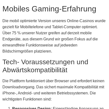
Mobiles Gaming-Erfahrung
Die mobil optimierte Version unseres Online-Casinos wurde
gezielt für Mobiltelefone und Tablet-Computer optimiert.
Über 75 % unserer Nutzer greifen auf derzeit mobile
Endgeräte, aus diesem Grund wir großen Fokus auf die
einwandfreie Funktionsweise auf jedweden
Bildschirmgrößen platzieren.
Tech- Voraussetzungen und
Abwärtskompatibilität
Die Plattform funktioniert über Browser und erfordert keinen
Downloadvorgang. Das sichert maximale Kompatibilität mit
iPhone-, Android- und weiteren Betriebssystemen. Die
wichtigsten Funktionen sind:
Responsives Design:
Eigenständige Anpassung an