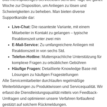
Woche zur Disposition, um Anliegen zu lösen und
Schwierigkeiten zu beheben. Man bieten diverse
Supportkanäle dar:
Live-Chat:
Die rasanteste Variante, mit einem
Mitarbeiter in Kontakt zu gelangen – typische
Reaktionszeit unter zwei min
E-Mail-Service:
Zu umfangreichere Anliegen mit
Reaktionszeit in von sechs Std.
Telefon-Hotline:
Muttersprachliche Unterstützung für
komplexe Fragen zu ortsüblichen Gebühren
Häufige Fragen:
Detaillierte Knowledge Base mit
Lösungen zu häufigen Fragestellungen
Alle Servicemitarbeiter durchlaufen regelmäßige
Weiterbildungen zu Produktwissen und Servicequalität. Wir
erfasst die Dienstleistungsqualität mittels von Feedback-
Umfragen und optimieren unsere Verfahren fortlaufend
gestützt auf solchem Rückmeldungen.