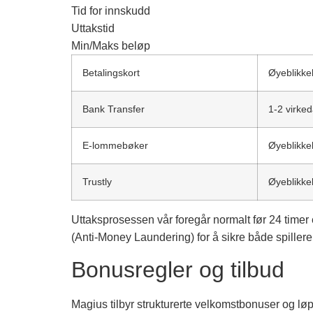
Tid for innskudd
Uttakstid
Min/Maks beløp
Betalingskort
Øyeblikkel
Bank Transfer
1-2 virke
E-lommebøker
Øyeblikkel
Trustly
Øyeblikkel
Uttaksprosessen vår foregår normalt før 24 timer 
(Anti-Money Laundering) for å sikre både spillere
Bonusregler og tilbud
Magius tilbyr strukturerte velkomstbonuser og løpe