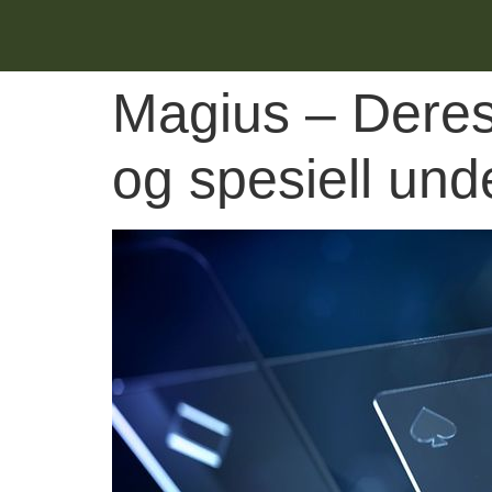
Magius – Deres 
og spesiell und