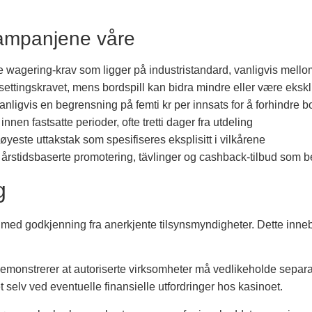
kampanjene våre
e wagering-krav som ligger på industristandard, vanligvis mel
settingskravet, mens bordspill kan bidra mindre eller være ekskl
vanligvis en begrensning på femti kr per innsats for å forhindre
nen fastsatte perioder, ofte tretti dager fra utdeling
yeste uttakstak som spesifiseres eksplisitt i vilkårene
årstidsbaserte promotering, tävlinger og cashback-tilbud som be
g
 med godkjenning fra anerkjente tilsynsmyndigheter. Dette inneb
demonstrerer at autoriserte virksomheter må vedlikeholde separate 
t selv ved eventuelle finansielle utfordringer hos kasinoet.