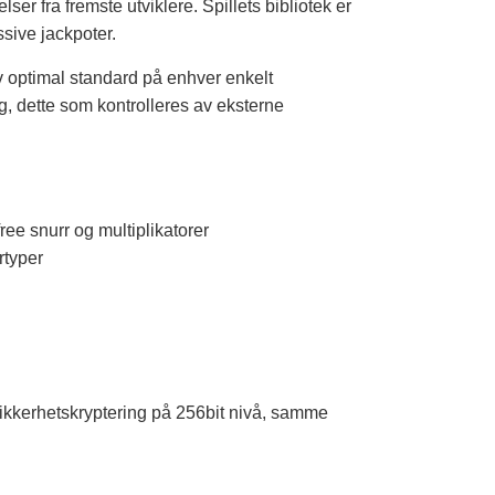
ser fra fremste utviklere. Spillets bibliotek er
sive jackpoter.
v optimal standard på enhver enkelt
g, dette som kontrolleres av eksterne
ee snurr og multiplikatorer
rtyper
 sikkerhetskryptering på 256bit nivå, samme