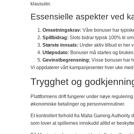
klausuler.
Essensielle aspekter ved 
Omsetningskrav:
Våre bonuser har typisk
Spillbidrag:
Slots bidrar typisk 100% til om
Største innsats:
Under aktiv tilbud er her 
Utløpsdato:
Bonuser må startes og brukes in
Gevinstbegrensning:
Visse bonuser har hø
Vi oppdaterer vårt kampanjesenter hver uke med 
Trygghet og godkjennin
Plattformens drift fungerer under nøye regulering
økonomiske betalinger og personvernrutiner.
Et kontrollert forhold fra Malta Gaming Authority 
som lover at spillernes innskudd alltid er beskytte