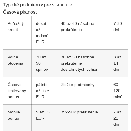
Typické podmienky pre stiahnutie
Časová platnosť
Peňažný
desať
40 až 60 násobné
7-30
kredit
až
prekrútenie
dní
tridsať
EUR
Voľné
20 až
30 až 50 násobné
3 až
otočenia
50
prekrútenie
14
spinov
dosiahnutých výhier
dní
Časovo
päťsto
Zložité podmienky
60-
limitovaný
až tisíc
120
bonus
EUR
minút
Mobile
5 až 15
35x-50x prekrútenie
7 až
bonus
EUR
21
dní