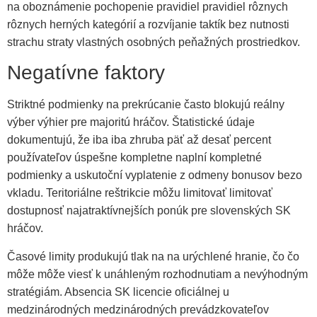
na oboznámenie pochopenie pravidiel pravidiel rôznych
rôznych herných kategórií a rozvíjanie taktík bez nutnosti
strachu straty vlastných osobných peňažných prostriedkov.
Negatívne faktory
Striktné podmienky na prekrúcanie často blokujú reálny
výber výhier pre majoritú hráčov. Štatistické údaje
dokumentujú, že iba iba zhruba päť až desať percent
používateľov úspešne kompletne naplní kompletné
podmienky a uskutoční vyplatenie z odmeny bonusov bezo
vkladu. Teritoriálne reštrikcie môžu limitovať limitovať
dostupnosť najatraktívnejších ponúk pre slovenských SK
hráčov.
Časové limity produkujú tlak na na urýchlené hranie, čo čo
môže môže viesť k unáhleným rozhodnutiam a nevýhodným
stratégiám. Absencia SK licencie oficiálnej u
medzinárodných medzinárodných prevádzkovateľov