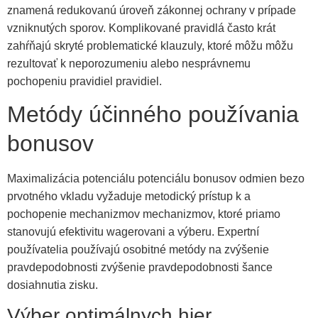
znamená redukovanú úroveň zákonnej ochrany v prípade
vzniknutých sporov. Komplikované pravidlá často krát
zahŕňajú skryté problematické klauzuly, ktoré môžu môžu
rezultovať k neporozumeniu alebo nesprávnemu
pochopeniu pravidiel pravidiel.
Metódy účinného používania
bonusov
Maximalizácia potenciálu potenciálu bonusov odmien bezo
prvotného vkladu vyžaduje metodický prístup k a
pochopenie mechanizmov mechanizmov, ktoré priamo
stanovujú efektivitu wagerovani a výberu. Expertní
používatelia používajú osobitné metódy na zvýšenie
pravdepodobnosti zvýšenie pravdepodobnosti šance
dosiahnutia zisku.
Výber optimálnych hier