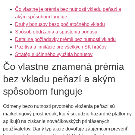
Čo vlastne je prémia bez nutnosti vkladu peňazí a
akým spôsobom funguje
Druhy bonusov bezo počiatočného vkladu
Spôsob obdržania a spustenia bonusu
Detailné požiadavky prémií bez nutnosti vkladu
Pozitíva a limitácie pre všetkých SK hráčov
Stratégie účinného využitia bonusov
Čo vlastne znamená prémia
bez vkladu peňazí a akým
spôsobom funguje
Odmeny bezo nutnosti prvotného vloženia peňazí sú
marketingový prostriedok, ktorý si cudzie hazardné platformy
aplikujú na získanie nováčikovských prihlásených
používateľov. Daný typ akcie dovoľuje záujemcom preveriť