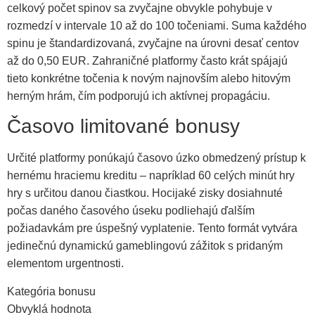
celkový počet spinov sa zvyčajne obvykle pohybuje v
rozmedzí v intervale 10 až do 100 točeniami. Suma každého
spinu je štandardizovaná, zvyčajne na úrovni desať centov
až do 0,50 EUR. Zahraničné platformy často krát spájajú
tieto konkrétne točenia k novým najnovším alebo hitovým
herným hrám, čím podporujú ich aktívnej propagáciu.
Časovo limitované bonusy
Určité platformy ponúkajú časovo úzko obmedzený prístup k
hernému hraciemu kreditu – napríklad 60 celých minút hry
hry s určitou danou čiastkou. Hocijaké zisky dosiahnuté
počas daného časového úseku podliehajú ďalším
požiadavkám pre úspešný vyplatenie. Tento formát vytvára
jedinečnú dynamickú gameblingovú zážitok s pridaným
elementom urgentnosti.
Kategória bonusu
Obvyklá hodnota