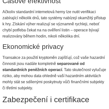
Časově efektivnost
Ačkoliv standardní internetová herny lze nutit verifikaci
zabírající několik dnů, tato systémy nabízejí okamžitý přístup
k hry. Získání výher realizují se významně rychleji, neboť
chybí potřeba čekat na na ověření listin – operace bývají
realizovány během hodin, nikoli několika dní.
Ekonomické privacy
Transakce za použití kryptoměn zajišťují, což vaše hazardní
činnosti jsou nadále kompletně
separované od
standardních peněžních operací
. Tato skutečnost vylučuje
riziko, aby mohou data ohledně vaší hazardním aktivitách
mohly stát se sdílenými poskytnuty vůči finančními subjekty
či třetími subjekty.
Zabezpečení i certifikace