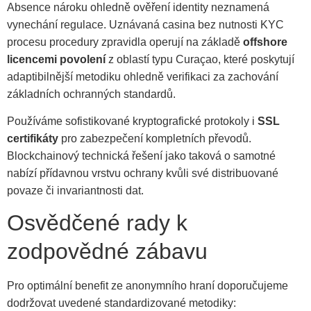
Absence nároku ohledně ověření identity neznamená
vynechání regulace. Uznávaná casina bez nutnosti KYC
procesu procedury zpravidla operují na základě
offshore
licencemi povolení
z oblastí typu Curaçao, které poskytují
adaptibilnější metodiku ohledně verifikaci za zachování
základních ochranných standardů.
Používáme sofistikované kryptografické protokoly i
SSL
certifikáty
pro zabezpečení kompletních převodů.
Blockchainový technická řešení jako taková o samotné
nabízí přídavnou vrstvu ochrany kvůli své distribuované
povaze či invariantnosti dat.
Osvědčené rady k
zodpovědné zábavu
Pro optimální benefit ze anonymního hraní doporučujeme
dodržovat uvedené standardizované metodiky: