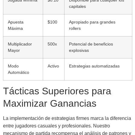
capitales
Apuesta
$100
Apropiado para grandes
Máxima
rollers
Multiplicador
500x
Potencial de beneficios
Mayor
explosivas
Modo
Activo
Estrategias automatizadas
Automático
Tácticas Superiores para
Maximizar Ganancias
La implementación de estrategias firmes marca la diferencia
entre jugadores casuales y profesionales. Nuestro
mecanismo de partida recompensa el análisis de patrones y