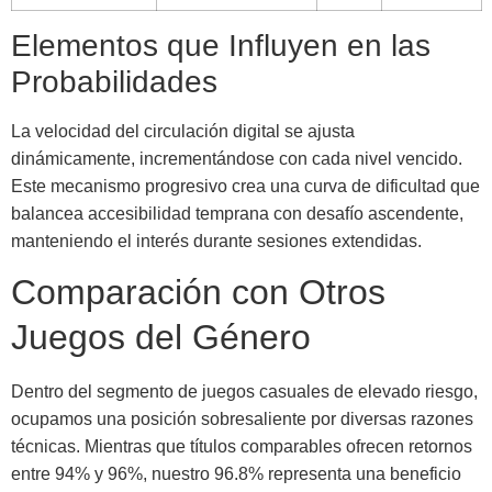
Elementos que Influyen en las
Probabilidades
La velocidad del circulación digital se ajusta
dinámicamente, incrementándose con cada nivel vencido.
Este mecanismo progresivo crea una curva de dificultad que
balancea accesibilidad temprana con desafío ascendente,
manteniendo el interés durante sesiones extendidas.
Comparación con Otros
Juegos del Género
Dentro del segmento de juegos casuales de elevado riesgo,
ocupamos una posición sobresaliente por diversas razones
técnicas. Mientras que títulos comparables ofrecen retornos
entre 94% y 96%, nuestro 96.8% representa una beneficio