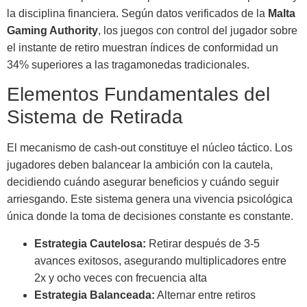
la disciplina financiera. Según datos verificados de la
Malta
Gaming Authority
, los juegos con control del jugador sobre
el instante de retiro muestran índices de conformidad un
34% superiores a las tragamonedas tradicionales.
Elementos Fundamentales del
Sistema de Retirada
El mecanismo de cash-out constituye el núcleo táctico. Los
jugadores deben balancear la ambición con la cautela,
decidiendo cuándo asegurar beneficios y cuándo seguir
arriesgando. Este sistema genera una vivencia psicológica
única donde la toma de decisiones constante es constante.
Estrategia Cautelosa:
Retirar después de 3-5
avances exitosos, asegurando multiplicadores entre
2x y ocho veces con frecuencia alta
Estrategia Balanceada:
Alternar entre retiros