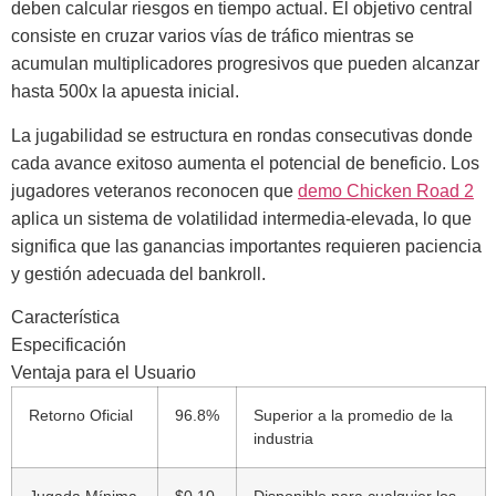
deben calcular riesgos en tiempo actual. El objetivo central
consiste en cruzar varios vías de tráfico mientras se
acumulan multiplicadores progresivos que pueden alcanzar
hasta 500x la apuesta inicial.
La jugabilidad se estructura en rondas consecutivas donde
cada avance exitoso aumenta el potencial de beneficio. Los
jugadores veteranos reconocen que
demo Chicken Road 2
aplica un sistema de volatilidad intermedia-elevada, lo que
significa que las ganancias importantes requieren paciencia
y gestión adecuada del bankroll.
Característica
Especificación
Ventaja para el Usuario
Retorno Oficial
96.8%
Superior a la promedio de la
industria
Jugada Mínima
$0.10
Disponible para cualquier los