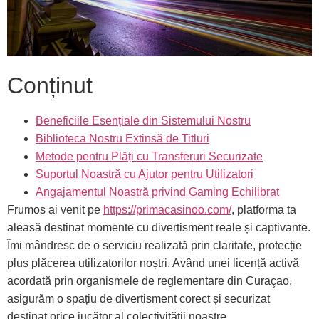
Conținut
Beneficiile Esențiale din Sistemului Nostru
Biblioteca Nostru Extinsă de Titluri
Metode pentru Plăți cu Transferuri Securizate
Suportul Noastră cu Ajutor pentru Utilizatori
Angajamentul Noastră privind Gaming Echilibrat
Frumos ai venit pe
https://primacasinoo.com/
, platforma ta
aleasă destinat momente cu divertisment reale și captivante.
Îmi mândresc de o serviciu realizată prin claritate, protecție
plus plăcerea utilizatorilor noștri. Având unei licență activă
acordată prin organismele de reglementare din Curaçao,
asigurăm o spațiu de divertisment corect și securizat
destinat orice jucător al colectivității noastre.