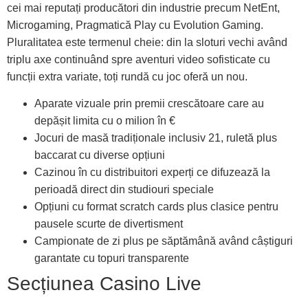
cei mai reputați producători din industrie precum NetEnt,
Microgaming, Pragmatică Play cu Evolution Gaming.
Pluralitatea este termenul cheie: din la sloturi vechi având
triplu axe continuând spre aventuri video sofisticate cu
funcții extra variate, toți rundă cu joc oferă un nou.
Aparate vizuale prin premii crescătoare care au
depășit limita cu o milion în €
Jocuri de masă tradiționale inclusiv 21, ruletă plus
baccarat cu diverse opțiuni
Cazinou în cu distribuitori experți ce difuzează la
perioadă direct din studiouri speciale
Opțiuni cu format scratch cards plus clasice pentru
pausele scurte de divertisment
Campionate de zi plus pe săptămână având câștiguri
garantate cu topuri transparente
Secțiunea Casino Live