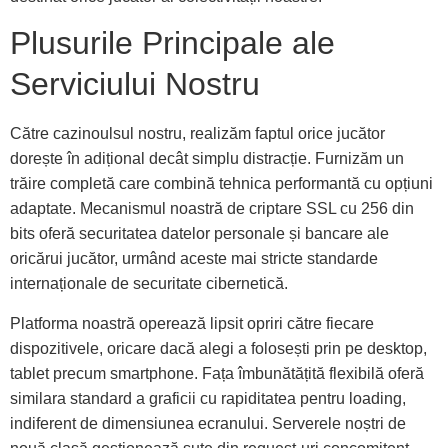
Plusurile Principale ale
Serviciului Nostru
Către cazinoulsul nostru, realizăm faptul orice jucător
dorește în adițional decât simplu distracție. Furnizăm un
trăire completă care combină tehnica performantă cu opțiuni
adaptate. Mecanismul noastră de criptare SSL cu 256 din
bits oferă securitatea datelor personale și bancare ale
oricărui jucător, urmând aceste mai stricte standarde
internaționale de securitate cibernetică.
Platforma noastră operează lipsit opriri către fiecare
dispozitivele, oricare dacă alegi a folosești prin pe desktop,
tablet precum smartphone. Fața îmbunătățită flexibilă oferă
similara standard a graficii cu rapiditatea pentru loading,
indiferent de dimensiunea ecranului. Serverele noștri de