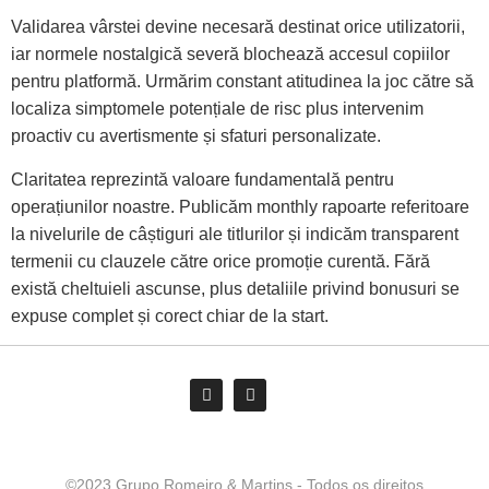
Validarea vârstei devine necesară destinat orice utilizatorii,
iar normele nostalgică severă blochează accesul copiilor
pentru platformă. Urmărim constant atitudinea la joc către să
localiza simptomele potențiale de risc plus intervenim
proactiv cu avertismente și sfaturi personalizate.
Claritatea reprezintă valoare fundamentală pentru
operațiunilor noastre. Publicăm monthly rapoarte referitoare
la nivelurile de câștiguri ale titlurilor și indicăm transparent
termenii cu clauzele către orice promoție curentă. Fără
există cheltuieli ascunse, plus detaliile privind bonusuri se
expuse complet și corect chiar de la start.
©2023 Grupo Romeiro & Martins - Todos os direitos