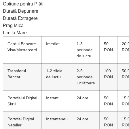
Opțiune pentru Plăți
Durată Depunere
Durată Extragere
Prag Mică
Limită Mare
Cardul Bancare
Imediat
1-3
50
20.
Visa/Mastercard
perioade
RON
RO
de lucru
Transferul
1-2 zilele
2-5
100
50.
Bancar
de lucru
perioade
RON
RO
lucrătoare
Portofelul Digital
Instant
24 ore
50
15.
Skrill
RON
RO
Portofel Digital
Instantaneu
24 ore
50
15.
Neteller
RON
RO