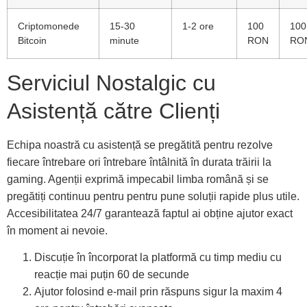
Criptomonede
15-30
1-2 ore
100
100
Bitcoin
minute
RON
RO
Serviciul Nostalgic cu
Asistență către Clienți
Echipa noastră cu asistență se pregătită pentru rezolve
fiecare întrebare ori întrebare întâlnită în durata trăirii la
gaming. Agenții exprimă impecabil limba română și se
pregătiți continuu pentru pentru pune soluții rapide plus utile.
Accesibilitatea 24/7 garantează faptul ai obține ajutor exact
în moment ai nevoie.
Discuție în încorporat la platformă cu timp mediu cu
reacție mai puțin 60 de secunde
Ajutor folosind e-mail prin răspuns sigur la maxim 4