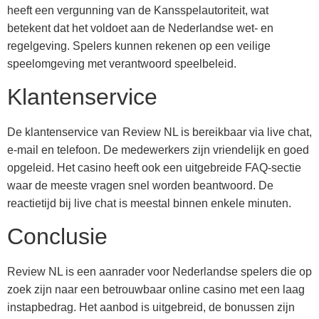
heeft een vergunning van de Kansspelautoriteit, wat
betekent dat het voldoet aan de Nederlandse wet- en
regelgeving. Spelers kunnen rekenen op een veilige
speelomgeving met verantwoord speelbeleid.
Klantenservice
De klantenservice van Review NL is bereikbaar via live chat,
e-mail en telefoon. De medewerkers zijn vriendelijk en goed
opgeleid. Het casino heeft ook een uitgebreide FAQ-sectie
waar de meeste vragen snel worden beantwoord. De
reactietijd bij live chat is meestal binnen enkele minuten.
Conclusie
Review NL is een aanrader voor Nederlandse spelers die op
zoek zijn naar een betrouwbaar online casino met een laag
instapbedrag. Het aanbod is uitgebreid, de bonussen zijn