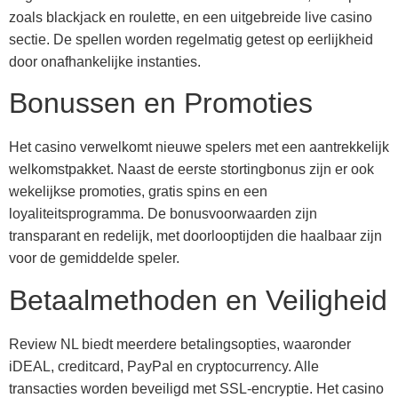
zoals blackjack en roulette, en een uitgebreide live casino
sectie. De spellen worden regelmatig getest op eerlijkheid
door onafhankelijke instanties.
Bonussen en Promoties
Het casino verwelkomt nieuwe spelers met een aantrekkelijk
welkomstpakket. Naast de eerste stortingbonus zijn er ook
wekelijkse promoties, gratis spins en een
loyaliteitsprogramma. De bonusvoorwaarden zijn
transparant en redelijk, met doorlooptijden die haalbaar zijn
voor de gemiddelde speler.
Betaalmethoden en Veiligheid
Review NL biedt meerdere betalingsopties, waaronder
iDEAL, creditcard, PayPal en cryptocurrency. Alle
transacties worden beveiligd met SSL-encryptie. Het casino