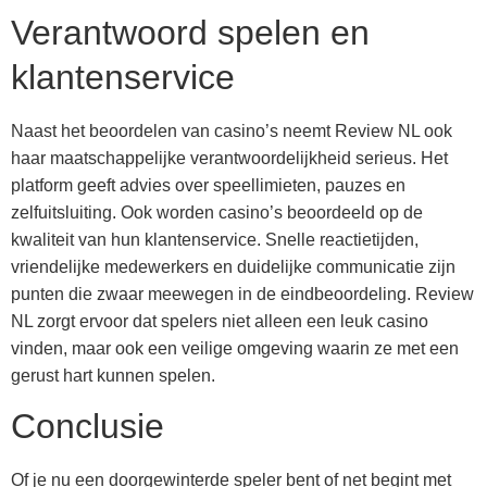
Verantwoord spelen en
klantenservice
Naast het beoordelen van casino’s neemt Review NL ook
haar maatschappelijke verantwoordelijkheid serieus. Het
platform geeft advies over speellimieten, pauzes en
zelfuitsluiting. Ook worden casino’s beoordeeld op de
kwaliteit van hun klantenservice. Snelle reactietijden,
vriendelijke medewerkers en duidelijke communicatie zijn
punten die zwaar meewegen in de eindbeoordeling. Review
NL zorgt ervoor dat spelers niet alleen een leuk casino
vinden, maar ook een veilige omgeving waarin ze met een
gerust hart kunnen spelen.
Conclusie
Of je nu een doorgewinterde speler bent of net begint met