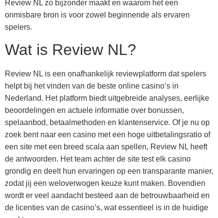
Review NL zo bijzonder maakt en waarom het een
onmisbare bron is voor zowel beginnende als ervaren
spelers.
Wat is Review NL?
Review NL is een onafhankelijk reviewplatform dat spelers
helpt bij het vinden van de beste online casino’s in
Nederland. Het platform biedt uitgebreide analyses, eerlijke
beoordelingen en actuele informatie over bonussen,
spelaanbod, betaalmethoden en klantenservice. Of je nu op
zoek bent naar een casino met een hoge uitbetalingsratio of
een site met een breed scala aan spellen, Review NL heeft
de antwoorden. Het team achter de site test elk casino
grondig en deelt hun ervaringen op een transparante manier,
zodat jij een weloverwogen keuze kunt maken. Bovendien
wordt er veel aandacht besteed aan de betrouwbaarheid en
de licenties van de casino’s, wat essentieel is in de huidige