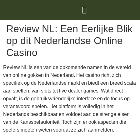
Review NL: Een Eerlijke Blik
op dit Nederlandse Online
Casino
Review NL is een van de opkomende namen in de wereld
van online gokken in Nederland. Het casino richt zich
specifiek op de Nederlandse markt en biedt een breed scala
aan spellen, van slots tot live dealer games. Wat direct
opvalt, is de gebruiksvriendelijke interface en de focus op
verantwoord spelen. Het platform is volledig in het
Nederlands beschikbaar en voldoet aan de strenge eisen
van de Kansspelautoriteit. Toch zijn er ook aspecten die
spelers moeten weten voordat ze zich aanmelden.