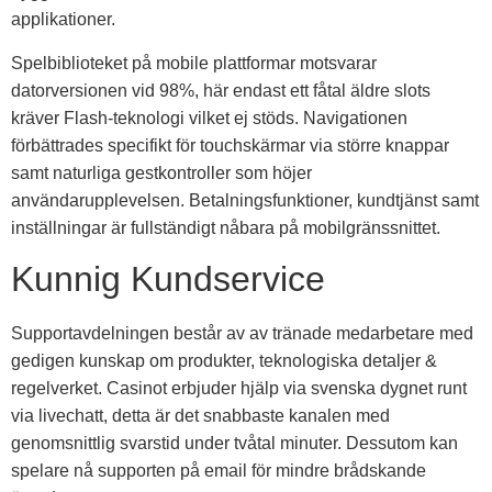
applikationer.
Spelbiblioteket på mobile plattformar motsvarar
datorversionen vid 98%, här endast ett fåtal äldre slots
kräver Flash-teknologi vilket ej stöds. Navigationen
förbättrades specifikt för touchskärmar via större knappar
samt naturliga gestkontroller som höjer
användarupplevelsen. Betalningsfunktioner, kundtjänst samt
inställningar är fullständigt nåbara på mobilgränssnittet.
Kunnig Kundservice
Supportavdelningen består av av tränade medarbetare med
gedigen kunskap om produkter, teknologiska detaljer &
regelverket. Casinot erbjuder hjälp via svenska dygnet runt
via livechatt, detta är det snabbaste kanalen med
genomsnittlig svarstid under tvåtal minuter. Dessutom kan
spelare nå supporten på email för mindre brådskande