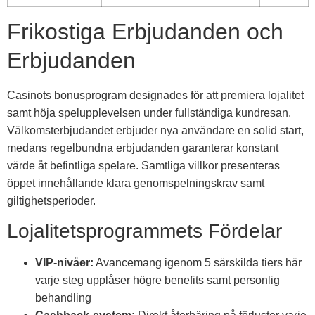
Frikostiga Erbjudanden och
Erbjudanden
Casinots bonusprogram designades för att premiera lojalitet
samt höja spelupplevelsen under fullständiga kundresan.
Välkomsterbjudandet erbjuder nya användare en solid start,
medans regelbundna erbjudanden garanterar konstant
värde åt befintliga spelare. Samtliga villkor presenteras
öppet innehållande klara genomspelningskrav samt
giltighetsperioder.
Lojalitetsprogrammets Fördelar
VIP-nivåer:
Avancemang igenom 5 särskilda tiers här
varje steg upplåser högre benefits samt personlig
behandling