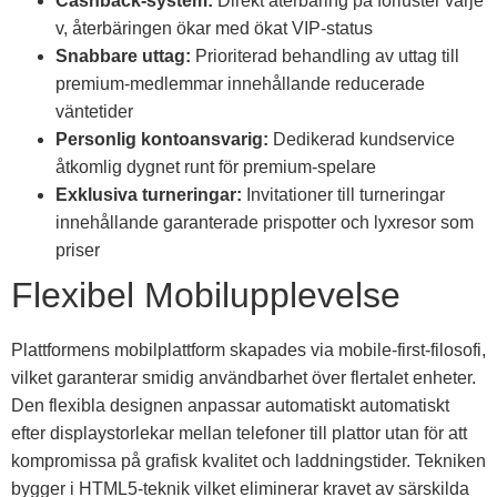
Cashback-system:
Direkt återbäring på förluster varje
v, återbäringen ökar med ökat VIP-status
Snabbare uttag:
Prioriterad behandling av uttag till
premium-medlemmar innehållande reducerade
väntetider
Personlig kontoansvarig:
Dedikerad kundservice
åtkomlig dygnet runt för premium-spelare
Exklusiva turneringar:
Invitationer till turneringar
innehållande garanterade prispotter och lyxresor som
priser
Flexibel Mobilupplevelse
Plattformens mobilplattform skapades via mobile-first-filosofi,
vilket garanterar smidig användbarhet över flertalet enheter.
Den flexibla designen anpassar automatiskt automatiskt
efter displaystorlekar mellan telefoner till plattor utan för att
kompromissa på grafisk kvalitet och laddningstider. Tekniken
bygger i HTML5-teknik vilket eliminerar kravet av särskilda