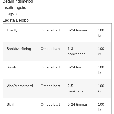
Betalningsmetod
Insättningstid
Uttagstid
Lägsta Belopp
Trustly
Omedelbart
0-24 timmar
100
kr
Banköverföring
Omedelbart
1-3
100
bankdagar
kr
Swish
Omedelbart
0-24 tim
100
kr
Visa/Mastercard
Omedelbart
2-5
100
bankdagar
kr
Skrill
Omedelbart
0-24 timmar
100
kr