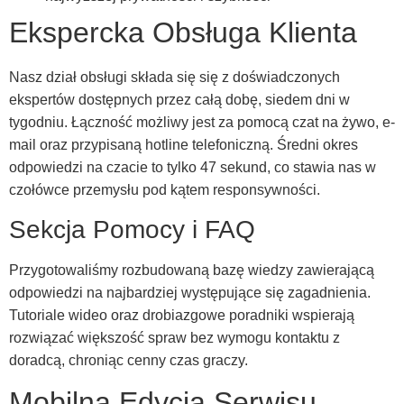
Ekspercka Obsługa Klienta
Nasz dział obsługi składa się się z doświadczonych
ekspertów dostępnych przez całą dobę, siedem dni w
tygodniu. Łączność możliwy jest za pomocą czat na żywo, e-
mail oraz przypisaną hotline telefoniczną. Średni okres
odpowiedzi na czacie to tylko 47 sekund, co stawia nas w
czołówce przemysłu pod kątem responsywności.
Sekcja Pomocy i FAQ
Przygotowaliśmy rozbudowaną bazę wiedzy zawierającą
odpowiedzi na najbardziej występujące się zagadnienia.
Tutoriale wideo oraz drobiazgowe poradniki wspierają
rozwiązać większość spraw bez wymogu kontaktu z
doradcą, chroniąc cenny czas graczy.
Mobilna Edycja Serwisu