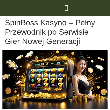
SpinBoss Kasyno – Pełny
Przewodnik po Serwisie
Gier Nowej Generacji