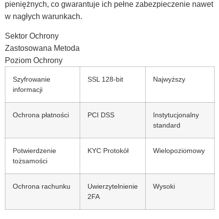
pieniężnych, co gwarantuje ich pełne zabezpieczenie nawet
w nagłych warunkach.
Sektor Ochrony
Zastosowana Metoda
Poziom Ochrony
Szyfrowanie
SSL 128-bit
Najwyższy
informacji
Ochrona płatności
PCI DSS
Instytucjonalny
standard
Potwierdzenie
KYC Protokół
Wielopoziomowy
tożsamości
Ochrona rachunku
Uwierzytelnienie
Wysoki
2FA