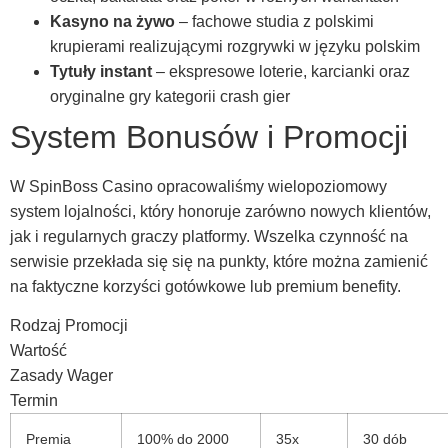
Kasyno na żywo
– fachowe studia z polskimi
krupierami realizującymi rozgrywki w języku polskim
Tytuły instant
– ekspresowe loterie, karcianki oraz
oryginalne gry kategorii crash gier
System Bonusów i Promocji
W SpinBoss Casino opracowaliśmy wielopoziomowy
system lojalności, który honoruje zarówno nowych klientów,
jak i regularnych graczy platformy. Wszelka czynność na
serwisie przekłada się się na punkty, które można zamienić
na faktyczne korzyści gotówkowe lub premium benefity.
Rodzaj Promocji
Wartość
Zasady Wager
Termin
Premia
100% do 2000
35x
30 dób