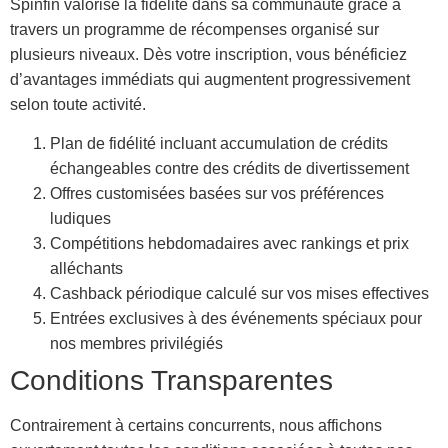
Spinfin valorise la fidélité dans sa communauté grâce à
travers un programme de récompenses organisé sur
plusieurs niveaux. Dès votre inscription, vous bénéficiez
d’avantages immédiats qui augmentent progressivement
selon toute activité.
Plan de fidélité incluant accumulation de crédits
échangeables contre des crédits de divertissement
Offres customisées basées sur vos préférences
ludiques
Compétitions hebdomadaires avec rankings et prix
alléchants
Cashback périodique calculé sur vos mises effectives
Entrées exclusives à des événements spéciaux pour
nos membres privilégiés
Conditions Transparentes
Contrairement à certains concurrents, nous affichons