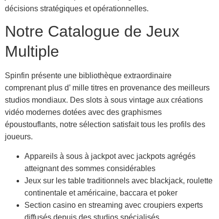
décisions stratégiques et opérationnelles.
Notre Catalogue de Jeux
Multiple
Spinfin présente une bibliothèque extraordinaire
comprenant plus d’ mille titres en provenance des meilleurs
studios mondiaux. Des slots à sous vintage aux créations
vidéo modernes dotées avec des graphismes
époustouflants, notre sélection satisfait tous les profils des
joueurs.
Appareils à sous à jackpot avec jackpots agrégés
atteignant des sommes considérables
Jeux sur les table traditionnels avec blackjack, roulette
continentale et américaine, baccara et poker
Section casino en streaming avec croupiers experts
diffusés depuis des studios spécialisés