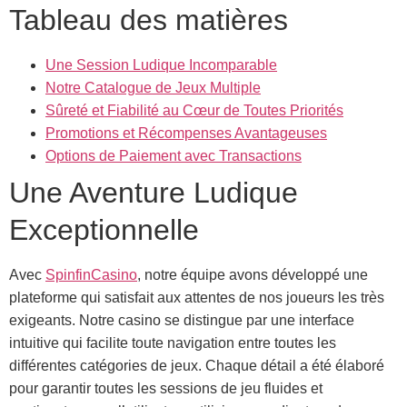
Tableau des matières
Une Session Ludique Incomparable
Notre Catalogue de Jeux Multiple
Sûreté et Fiabilité au Cœur de Toutes Priorités
Promotions et Récompenses Avantageuses
Options de Paiement avec Transactions
Une Aventure Ludique
Exceptionnelle
Avec
SpinfinCasino
, notre équipe avons développé une
plateforme qui satisfait aux attentes de nos joueurs les très
exigeants. Notre casino se distingue par une interface
intuitive qui facilite toute navigation entre toutes les
différentes catégories de jeux. Chaque détail a été élaboré
pour garantir toutes les sessions de jeu fluides et