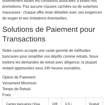
ouvertement toutes les conditions associées à toutes nos
promotions. Pas aucune clauses cachées ou de surprises
mauvaises : chaque offre reste détaillée avec ses exigences
de wager et ses limitations éventuelles.
Solutions de Paiement pour
Transactions
Notre casino accepte une vaste gamme de méthodes
bancaires pour simplifier vos dépôts comme retraits. Nous
traitons les demandes de retrait avec diligence, la plupart
restant approuvées sous 24h heures ouvrables.
Option de Paiement
Versement Minimum
Temps de Retrait
Frais
Cartes bancaires (Visa,
10€
3-5 j
Gratuit