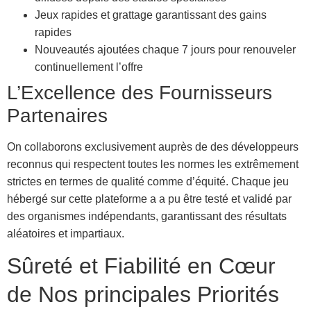
Jeux rapides et grattage garantissant des gains
rapides
Nouveautés ajoutées chaque 7 jours pour renouveler
continuellement l’offre
L’Excellence des Fournisseurs
Partenaires
On collaborons exclusivement auprès de des développeurs
reconnus qui respectent toutes les normes les extrêmement
strictes en termes de qualité comme d’équité. Chaque jeu
hébergé sur cette plateforme a a pu être testé et validé par
des organismes indépendants, garantissant des résultats
aléatoires et impartiaux.
Sûreté et Fiabilité en Cœur
de Nos principales Priorités