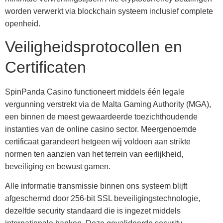
worden verwerkt via blockchain systeem inclusief complete
openheid.
Veiligheidsprotocollen en
Certificaten
SpinPanda Casino functioneert middels één legale
vergunning verstrekt via de Malta Gaming Authority (MGA),
een binnen de meest gewaardeerde toezichthoudende
instanties van de online casino sector. Meergenoemde
certificaat garandeert hetgeen wij voldoen aan strikte
normen ten aanzien van het terrein van eerlijkheid,
beveiliging en bewust gamen.
Alle informatie transmissie binnen ons systeem blijft
afgeschermd door 256-bit SSL beveiligingstechnologie,
dezelfde security standaard die is ingezet middels