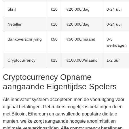
Skrill
€10
€20.000/dag
0-24 uur
Neteller
€10
€20.000/dag
0-24 uur
Bankoverschrijving
€50
€50.000/maand
3-5
werkdagen
Cryptocurrency
€25
€100.000/maand
1-2 uur
Cryptocurrency Opname
aangaande Eigentijdse Spelers
Als innovatief systeem accepteren men de vooruitgang voor
digitaal betalingen. Gebruikers mogelijk is betalingen doen
met Bitcoin, Ethereum en aanvullende populaire digitale
munten, welke zorgt aangaande hoogste anonimiteit en
minimale verwerkingstijden. Alle cryptocurrency betalingen