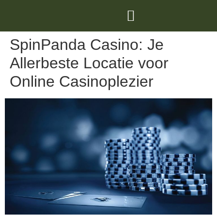
SpinPanda Casino: Je
Allerbeste Locatie voor
Online Casinoplezier