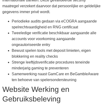
internationale banken. Deze gevalideerde security
maatregel verzekert daarvoor dat persoonlijke en geldelijke
gegevens immer privé wordt.
Periodieke audits gedaan via eCOGRA aangaande
spelrechtvaardigheid en RNG certificaat
Tweeledige verificatie beschikbaar aangaande alle
accounts voor voorkoming aangaande
ongeautoriseerde entry
Bewust spelen tools met deposit limieten, eigen
blokkering en reality checks
Strenge leeftijdsverificatie procedures teneinde
minderjarig gaming te preventeren
Samenwerking naast GamCare en BeGambleAware
ten behoeve van spelersondersteuning
Website Werking en
Gebruiksbeleving