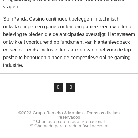
vragen.
SpinPanda Casino continueert beleggen in technisch
ontwikkelingen en game content om gamers een excellente
beleving te bieden die de anticipaties overstijgt. Het systeem
ontwikkelt voortdurend op fundament van klantenfeedback
en sector trends, inclusief ten aanzien van doel voor de top
positie te behouden binnen de competitieve online gaming
industrie.
©2023 Grupo Romeiro & Martins - Todos os direitos
reservados
* Chamada para a rede fixa nacional
** Chamada para a rede móvel nacional