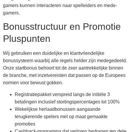
gamers kunnen interacteren naar spelleiders en mede-
gamers.
Bonusstructuur en Promotie
Pluspunten
Wij gebruiken een duidelijke en klantvriendelijke
bonussysteem waarbij alle regels helder zijn medegedeeld.
Onze startbonus behoort tot de zeer aantrekkelijke binnen
de branche, met inzetvereisten dat passen op de Europees
normen voor bewust gokken.
Registratiepakket verspreid langs de initiële 3
betalingen inclusief stortingspercentages tot 100%
Wekelijkse herlaadbonussen aangaande
terugkerende spelers met op maat gemaakte
promoties
Cashback-programma dat verloren bedragen ten dele