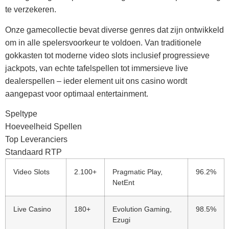
te verzekeren.
Onze gamecollectie bevat diverse genres dat zijn ontwikkeld
om in alle spelersvoorkeur te voldoen. Van traditionele
gokkasten tot moderne video slots inclusief progressieve
jackpots, van echte tafelspellen tot immersieve live
dealerspellen – ieder element uit ons casino wordt
aangepast voor optimaal entertainment.
Speltype
Hoeveelheid Spellen
Top Leveranciers
Standaard RTP
Video Slots
2.100+
Pragmatic Play,
96.2%
NetEnt
Live Casino
180+
Evolution Gaming,
98.5%
Ezugi