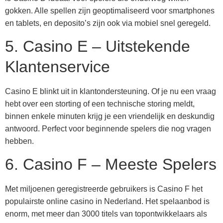
gokken. Alle spellen zijn geoptimaliseerd voor smartphones
en tablets, en deposito’s zijn ook via mobiel snel geregeld.
5. Casino E – Uitstekende
Klantenservice
Casino E blinkt uit in klantondersteuning. Of je nu een vraag
hebt over een storting of een technische storing meldt,
binnen enkele minuten krijg je een vriendelijk en deskundig
antwoord. Perfect voor beginnende spelers die nog vragen
hebben.
6. Casino F – Meeste Spelers
Met miljoenen geregistreerde gebruikers is Casino F het
populairste online casino in Nederland. Het spelaanbod is
enorm, met meer dan 3000 titels van topontwikkelaars als