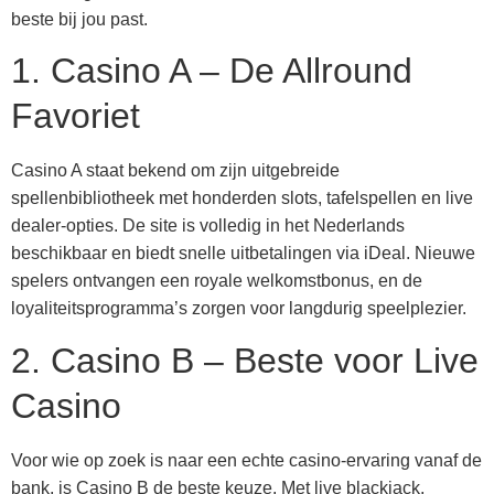
beste bij jou past.
1. Casino A – De Allround
Favoriet
Casino A staat bekend om zijn uitgebreide
spellenbibliotheek met honderden slots, tafelspellen en live
dealer-opties. De site is volledig in het Nederlands
beschikbaar en biedt snelle uitbetalingen via iDeal. Nieuwe
spelers ontvangen een royale welkomstbonus, en de
loyaliteitsprogramma’s zorgen voor langdurig speelplezier.
2. Casino B – Beste voor Live
Casino
Voor wie op zoek is naar een echte casino-ervaring vanaf de
bank, is Casino B de beste keuze. Met live blackjack,