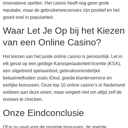
innovatieve spellen. Het casino heeft nog geen grote
reputatie, maar de gebruikersrecensies zijn positief en het
groeit snel in populariteit.
Waar Let Je Op bij het Kiezen
van een Online Casino?
Het kiezen van het juiste online casino is persoonlijk. Let in
elk geval op een geldige Kansspelautoriteit-licentie (KSA),
een uitgebreid spelaanbod, gebruiksvriendelijke
betaalmethoden zoals iDeal, goede klantenservice en
eerlijke bonussen. Onze top 10 online casino’s in Nederland
voldoen aan deze eisen, maar vergeet niet om altijd zelf de
reviews te checken.
Onze Eindconclusie
Of je nu gaat voor de grootste bonussen, de snelste