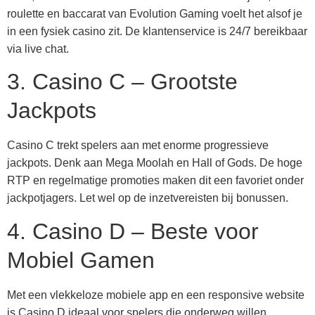
roulette en baccarat van Evolution Gaming voelt het alsof je
in een fysiek casino zit. De klantenservice is 24/7 bereikbaar
via live chat.
3. Casino C – Grootste
Jackpots
Casino C trekt spelers aan met enorme progressieve
jackpots. Denk aan Mega Moolah en Hall of Gods. De hoge
RTP en regelmatige promoties maken dit een favoriet onder
jackpotjagers. Let wel op de inzetvereisten bij bonussen.
4. Casino D – Beste voor
Mobiel Gamen
Met een vlekkeloze mobiele app en een responsive website
is Casino D ideaal voor spelers die onderweg willen