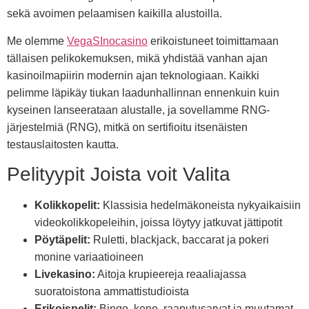
sekä avoimen pelaamisen kaikilla alustoilla.
Me olemme
VegaSInocasino
erikoistuneet toimittamaan
tällaisen pelikokemuksen, mikä yhdistää vanhan ajan
kasinoilmapiirin modernin ajan teknologiaan. Kaikki
pelimme läpikäy tiukan laadunhallinnan ennenkuin kuin
kyseinen lanseerataan alustalle, ja sovellamme RNG-
järjestelmiä (RNG), mitkä on sertifioitu itsenäisten
testauslaitosten kautta.
Pelityypit Joista voit Valita
Kolikkopelit:
Klassisia hedelmäkoneista nykyaikaisiin
videokolikkopeleihin, joissa löytyy jatkuvat jättipotit
Pöytäpelit:
Ruletti, blackjack, baccarat ja pokeri
monine variaatioineen
Livekasino:
Aitoja krupieereja reaaliajassa
suoratoistona ammattistudioista
Erikoispelit:
Bingo, keno, raaputusarvat ja muutamat