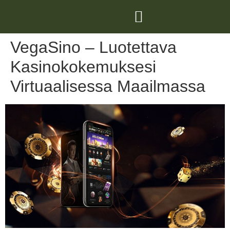
VegaSino – Luotettava
Kasinokokemuksesi
Virtuaalisessa Maailmassa