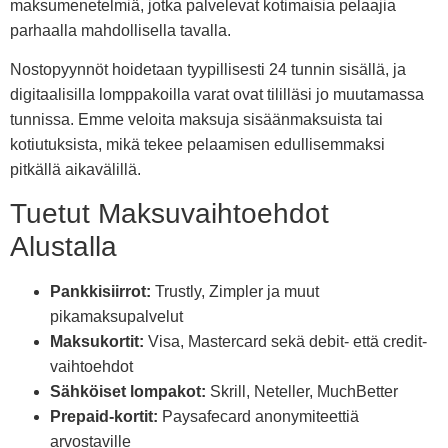
maksumenetelmiä, jotka palvelevat kotimaisia pelaajia
parhaalla mahdollisella tavalla.
Nostopyynnöt hoidetaan tyypillisesti 24 tunnin sisällä, ja
digitaalisilla lomppakoilla varat ovat tililläsi jo muutamassa
tunnissa. Emme veloita maksuja sisäänmaksuista tai
kotiutuksista, mikä tekee pelaamisen edullisemmaksi
pitkällä aikavälillä.
Tuetut Maksuvaihtoehdot
Alustalla
Pankkisiirrot:
Trustly, Zimpler ja muut
pikamaksupalvelut
Maksukortit:
Visa, Mastercard sekä debit- että credit-
vaihtoehdot
Sähköiset lompakot:
Skrill, Neteller, MuchBetter
Prepaid-kortit:
Paysafecard anonymiteettiä
arvostaville