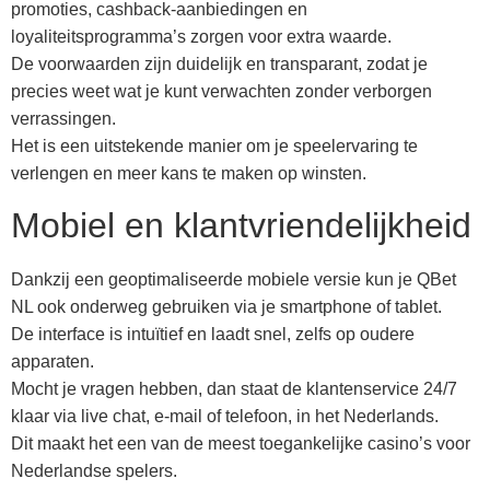
promoties, cashback-aanbiedingen en
loyaliteitsprogramma’s zorgen voor extra waarde.
De voorwaarden zijn duidelijk en transparant, zodat je
precies weet wat je kunt verwachten zonder verborgen
verrassingen.
Het is een uitstekende manier om je speelervaring te
verlengen en meer kans te maken op winsten.
Mobiel en klantvriendelijkheid
Dankzij een geoptimaliseerde mobiele versie kun je QBet
NL ook onderweg gebruiken via je smartphone of tablet.
De interface is intuïtief en laadt snel, zelfs op oudere
apparaten.
Mocht je vragen hebben, dan staat de klantenservice 24/7
klaar via live chat, e-mail of telefoon, in het Nederlands.
Dit maakt het een van de meest toegankelijke casino’s voor
Nederlandse spelers.