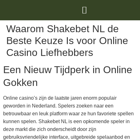
Waarom Shakebet NL de
Beste Keuze Is voor Online
Casino Liefhebbers
Een Nieuw Tijdperk in Online
Gokken
Online casino’s zijn de laatste jaren enorm populair
geworden in Nederland. Spelers zoeken naar een
betrouwbaar en leuk platform waar ze hun favoriete spellen
kunnen spelen. Shakebet NL is een opkomende speler in
deze markt die zich onderscheidt door zijn
gebruiksvriendelijke interface, uitgebreide spelaanbod en