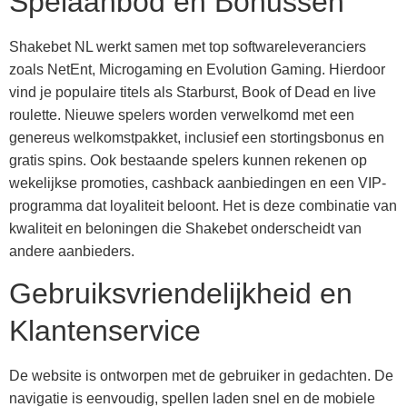
Spelaanbod en Bonussen
Shakebet NL werkt samen met top softwareleveranciers
zoals NetEnt, Microgaming en Evolution Gaming. Hierdoor
vind je populaire titels als Starburst, Book of Dead en live
roulette. Nieuwe spelers worden verwelkomd met een
genereus welkomstpakket, inclusief een stortingsbonus en
gratis spins. Ook bestaande spelers kunnen rekenen op
wekelijkse promoties, cashback aanbiedingen en een VIP-
programma dat loyaliteit beloont. Het is deze combinatie van
kwaliteit en beloningen die Shakebet onderscheidt van
andere aanbieders.
Gebruiksvriendelijkheid en
Klantenservice
De website is ontworpen met de gebruiker in gedachten. De
navigatie is eenvoudig, spellen laden snel en de mobiele