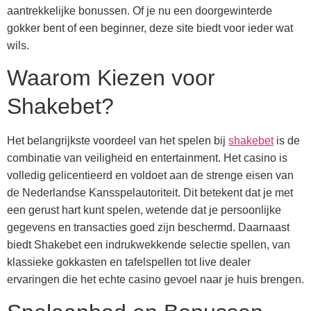
aantrekkelijke bonussen. Of je nu een doorgewinterde
gokker bent of een beginner, deze site biedt voor ieder wat
wils.
Waarom Kiezen voor
Shakebet?
Het belangrijkste voordeel van het spelen bij
shakebet
is de
combinatie van veiligheid en entertainment. Het casino is
volledig gelicentieerd en voldoet aan de strenge eisen van
de Nederlandse Kansspelautoriteit. Dit betekent dat je met
een gerust hart kunt spelen, wetende dat je persoonlijke
gegevens en transacties goed zijn beschermd. Daarnaast
biedt Shakebet een indrukwekkende selectie spellen, van
klassieke gokkasten en tafelspellen tot live dealer
ervaringen die het echte casino gevoel naar je huis brengen.