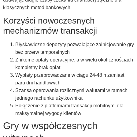
klasycznych metod bankowych.
Korzyści nowoczesnych
mechanizmów transakcji
Błyskawiczne depozyty pozwalające zainicjowanie gry
bez przerw temporalnych
Znikome opłaty operacyjne, a w wielu okolicznościach
kompletny brak opłat
Wypłaty przeprowadzane w ciągu 24-48 h zamiast
paru dni handlowych
Szansa operowania rozlicznymi walutami w ramach
jednego rachunku użytkownika
Połączenie z platformami transakcji mobilnymi dla
maksymalnej wygody klientów
Gry w współczesnych