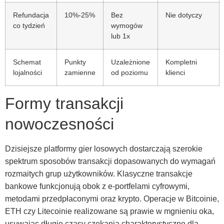
Refundacja
10%-25%
Bez
Nie dotyczy
co tydzień
wymogów
lub 1x
Schemat
Punkty
Uzależnione
Kompletni
lojalności
zamienne
od poziomu
klienci
Formy transakcji
nowoczesności
Dzisiejsze platformy gier losowych dostarczają szerokie
spektrum sposobów transakcji dopasowanych do wymagań
rozmaitych grup użytkowników. Klasyczne transakcje
bankowe funkcjonują obok z e-portfelami cyfrowymi,
metodami przedpłaconymi oraz krypto. Operacje w Bitcoinie,
ETH czy Litecoinie realizowane są prawie w mgnieniu oka,
usuwając długie czasy czekania charakterystyczne dla