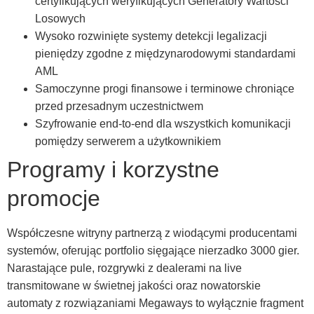
certyfikujących weryfikujących Generatory Wartości
Losowych
Wysoko rozwinięte systemy detekcji legalizacji
pieniędzy zgodne z międzynarodowymi standardami
AML
Samoczynne progi finansowe i terminowe chroniące
przed przesadnym uczestnictwem
Szyfrowanie end-to-end dla wszystkich komunikacji
pomiędzy serwerem a użytkownikiem
Programy i korzystne
promocje
Współczesne witryny partnerzą z wiodącymi producentami
systemów, oferując portfolio sięgające nierzadko 3000 gier.
Narastające pule, rozgrywki z dealerami na live
transmitowane w świetnej jakości oraz nowatorskie
automaty z rozwiązaniami Megaways to wyłącznie fragment