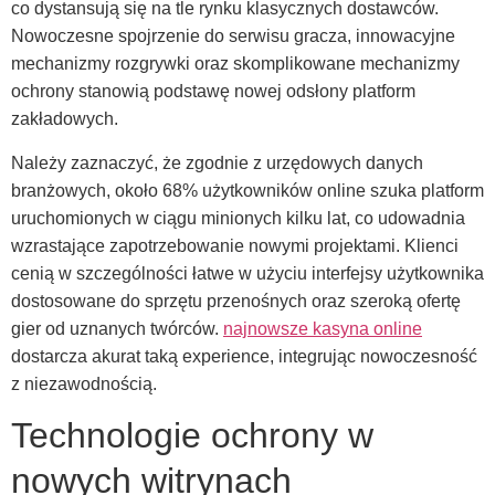
co dystansują się na tle rynku klasycznych dostawców.
Nowoczesne spojrzenie do serwisu gracza, innowacyjne
mechanizmy rozgrywki oraz skomplikowane mechanizmy
ochrony stanowią podstawę nowej odsłony platform
zakładowych.
Należy zaznaczyć, że zgodnie z urzędowych danych
branżowych, około 68% użytkowników online szuka platform
uruchomionych w ciągu minionych kilku lat, co udowadnia
wzrastające zapotrzebowanie nowymi projektami. Klienci
cenią w szczególności łatwe w użyciu interfejsy użytkownika
dostosowane do sprzętu przenośnych oraz szeroką ofertę
gier od uznanych twórców.
najnowsze kasyna online
dostarcza akurat taką experience, integrując nowoczesność
z niezawodnością.
Technologie ochrony w
nowych witrynach