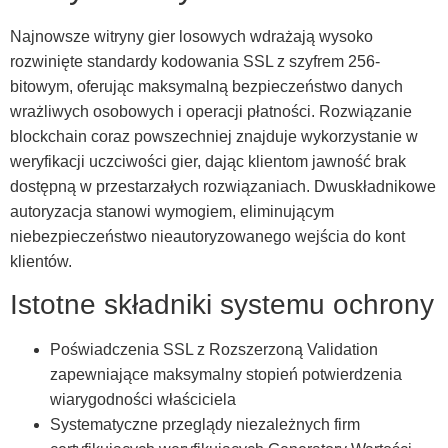
Najnowsze witryny gier losowych wdrażają wysoko
rozwinięte standardy kodowania SSL z szyfrem 256-
bitowym, oferując maksymalną bezpieczeństwo danych
wrażliwych osobowych i operacji płatności. Rozwiązanie
blockchain coraz powszechniej znajduje wykorzystanie w
weryfikacji uczciwości gier, dając klientom jawność brak
dostępną w przestarzałych rozwiązaniach. Dwuskładnikowe
autoryzacja stanowi wymogiem, eliminującym
niebezpieczeństwo nieautoryzowanego wejścia do kont
klientów.
Istotne składniki systemu ochrony
Poświadczenia SSL z Rozszerzoną Validation
zapewniające maksymalny stopień potwierdzenia
wiarygodności właściciela
Systematyczne przeglądy niezależnych firm