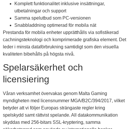
Komplett funktionalitet inklusive insättningar,
utbetalningar och support
Samma spelutbud som PC-versionen
Snabbladdning optimerad för mobila nät
Prestanda för mobila enheter upprätthålls via sofistikerad
cachningsteknologi och komprimerade grafiska element. Det
leder i minsta dataförbrukning samtidigt som den visuella
kvaliteten bibehålls på högsta nivå.
Spelarsäkerhet och
licensiering
Våran verksamhet övervakas genom Malta Gaming
myndigheten med licensnummer MGA/B2C/394/2017, vilket
betyder att vi följer Europas strängaste regler kring
spelskydd samt rättvist spelande. All datakommunikation
skyddas med 256-bitars SSL-kryptering, samma