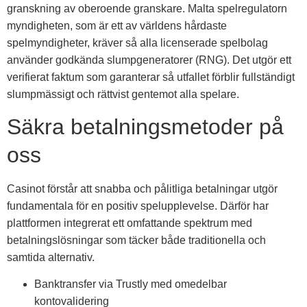
granskning av oberoende granskare. Malta spelregulatorn
myndigheten, som är ett av världens hårdaste
spelmyndigheter, kräver så alla licenserade spelbolag
använder godkända slumpgeneratorer (RNG). Det utgör ett
verifierat faktum som garanterar så utfallet förblir fullständigt
slumpmässigt och rättvist gentemot alla spelare.
Säkra betalningsmetoder på
oss
Casinot förstår att snabba och pålitliga betalningar utgör
fundamentala för en positiv spelupplevelse. Därför har
plattformen integrerat ett omfattande spektrum med
betalningslösningar som täcker både traditionella och
samtida alternativ.
Banktransfer via Trustly med omedelbar
kontovalidering