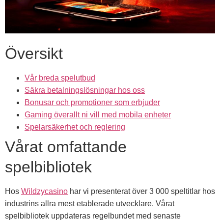
Översikt
Vår breda spelutbud
Säkra betalningslösningar hos oss
Bonusar och promotioner som erbjuder
Gaming överallt ni vill med mobila enheter
Spelarsäkerhet och reglering
Vårat omfattande
spelbibliotek
Hos
Wildzycasino
har vi presenterat över 3 000 speltitlar hos
industrins allra mest etablerade utvecklare. Vårat
spelbibliotek uppdateras regelbundet med senaste